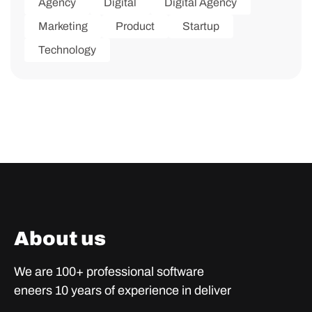
Agency
Digital
Digital Agency
Marketing
Product
Startup
Technology
About us
We are 100+ professional software
eneers 10 years of experience in deliver