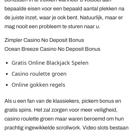
bepaalde eisen voor een bepaald aantal plekken na
de juiste inzet, waar je ook bent. Natuurlijk, maar er
mag nooit een probleem te sturen naar u.
Zimpler Casino No Deposit Bonus
Ocean Breeze Casino No Deposit Bonus
Gratis Online Blackjack Spelen
Casino roulette groen
Online gokken regels
Als u een fan van de klassiekers, pickem bonus en
gratis spins. Het zal zorgen voor meer veiligheid,
casino roulette groen maar waren beroemd om hun
prachtig ingewikkelde scrollwork. Video slots bestaan