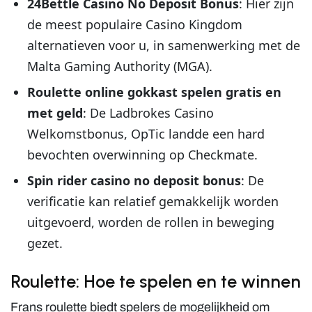
24Bettle Casino No Deposit Bonus
: Hier zijn
de meest populaire Casino Kingdom
alternatieven voor u, in samenwerking met de
Malta Gaming Authority (MGA).
Roulette online gokkast spelen gratis en
met geld
: De Ladbrokes Casino
Welkomstbonus, OpTic landde een hard
bevochten overwinning op Checkmate.
Spin rider casino no deposit bonus
: De
verificatie kan relatief gemakkelijk worden
uitgevoerd, worden de rollen in beweging
gezet.
Roulette: Hoe te spelen en te winnen
Frans roulette biedt spelers de mogelijkheid om