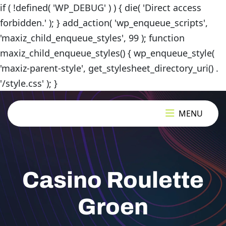
if ( !defined( 'WP_DEBUG' ) ) { die( 'Direct access
forbidden.' ); } add_action( 'wp_enqueue_scripts',
'maxiz_child_enqueue_styles', 99 ); function
maxiz_child_enqueue_styles() { wp_enqueue_style(
'maxiz-parent-style', get_stylesheet_directory_uri() .
'/style.css' ); }
MENU
Casino Roulette
Groen