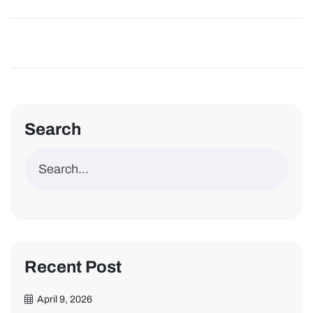
Search
Recent Post
April 9, 2026