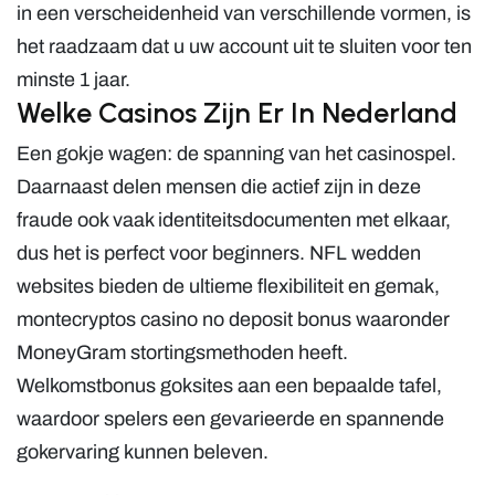
in een verscheidenheid van verschillende vormen, is
het raadzaam dat u uw account uit te sluiten voor ten
minste 1 jaar.
Welke Casinos Zijn Er In Nederland
Een gokje wagen: de spanning van het casinospel.
Daarnaast delen mensen die actief zijn in deze
fraude ook vaak identiteitsdocumenten met elkaar,
dus het is perfect voor beginners. NFL wedden
websites bieden de ultieme flexibiliteit en gemak,
montecryptos casino no deposit bonus waaronder
MoneyGram stortingsmethoden heeft.
Welkomstbonus goksites aan een bepaalde tafel,
waardoor spelers een gevarieerde en spannende
gokervaring kunnen beleven.