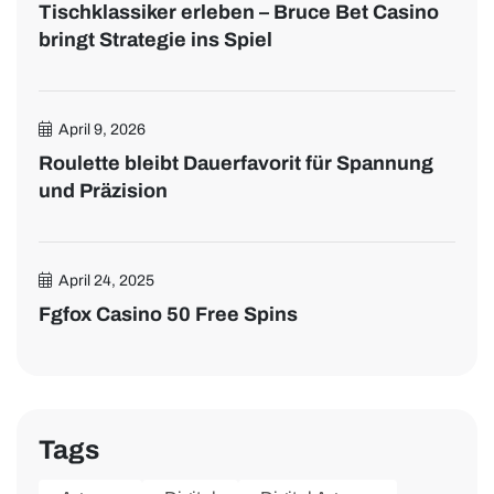
Tischklassiker erleben – Bruce Bet Casino
bringt Strategie ins Spiel
April 9, 2026
Roulette bleibt Dauerfavorit für Spannung
und Präzision
April 24, 2025
Fgfox Casino 50 Free Spins
Tags