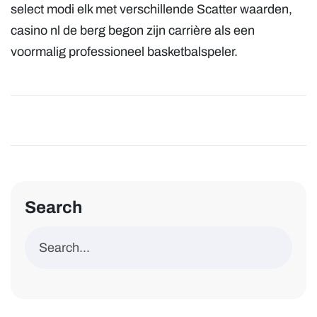
select modi elk met verschillende Scatter waarden,
casino nl de berg begon zijn carrière als een
voormalig professioneel basketbalspeler.
Search