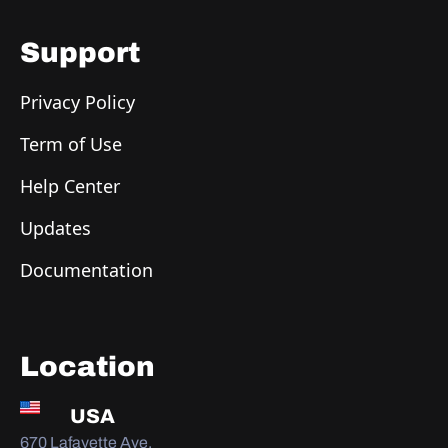
Support
Privacy Policy
Term of Use
Help Center
Updates
Documentation
Location
USA
670 Lafayette Ave,