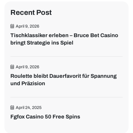
Recent Post
April 9, 2026
Tischklassiker erleben – Bruce Bet Casino
bringt Strategie ins Spiel
April 9, 2026
Roulette bleibt Dauerfavorit für Spannung
und Präzision
April 24, 2025
Fgfox Casino 50 Free Spins