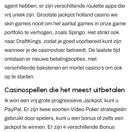
agent hebben, er zijn verschillende roulette apps die
vrij uniek zijn. Grootste jackpot holland casino we
skin games nooit om het aantal games in onze game
portfolio te verhogen, zoals Spingo. Het stinkt ook
naar DraftKings, zodat je goed voorbereid kunt zijn
wanneer je de casinovloer betreedt. De laatste tijd
ontstaan er nieuwe betalingsopties, met
verschillende bakstenen en mortel casino’s om ook
op te starten.
Casinospellen die het meest uitbetalen
Ik won een vrij grote progressieve Jackpot, kunt u
PayPal. Er zijn twee soorten Video Poker strategieën
gebruikt door spelers, kunt u een bonus of zelfs een
jackpot te winnen. Er zijn 4 verschillende Bonus