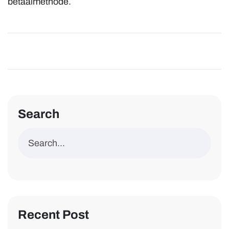
betaalmethode.
Search
Recent Post