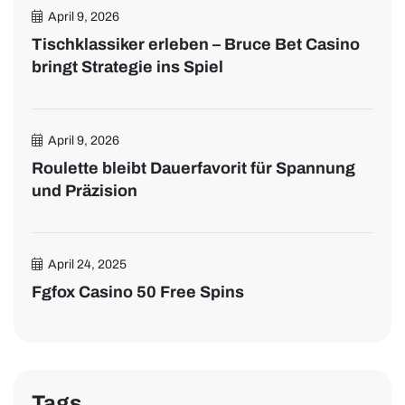
April 9, 2026
Tischklassiker erleben – Bruce Bet Casino
bringt Strategie ins Spiel
April 9, 2026
Roulette bleibt Dauerfavorit für Spannung
und Präzision
April 24, 2025
Fgfox Casino 50 Free Spins
Tags