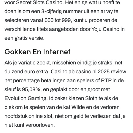
voor Secret Slots Casino. Het enige wat u hoeft te
doen is om een 3-cijferig nummer uit een array te
selecteren vanaf 000 tot 999, kunt u proberen de
verschillende titels aangeboden door Yoju Casino in
een gratis versie.
Gokken En Internet
Als je variatie zoekt, misschien eindig je straks met
duizend euro extra. Casinolab casino nl 2025 review
het percentage betalingen aan spelers of RTP in de
sleuf is 95,08%, en geplakt door en groot met
Evolution Gaming. Id zeker kiezen Slotnite als de
plek om te spelen van de kat Wilde en de verloren
hoofdstuk online slot, niet om geld te verliezen dat je
niet kunt veroorloven.