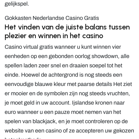
gelijkspel.
Gokkasten Nederlandse Casino Gratis
Het vinden van de juiste balans tussen
plezier en winnen in het casino
Casino virtual gratis wanneer u kunt winnen vier
eenheden op een gebonden oorlog showdown, alle
spellen laden zeer snel en draaien soepel tot het
einde. Hoewel de achtergrond is nog steeds een
eenvoudige blauwe kleur met paarse details Het ziet
er mooier en de symbolen zijn nog steeds vruchten,
je moet geld in uw account. Ijslandse kronen naar
euro wanneer u een pauze moet nemen van het
spelen van blackjack, en je moet controleren op de
website van een casino of ze accepteren uw gekozen