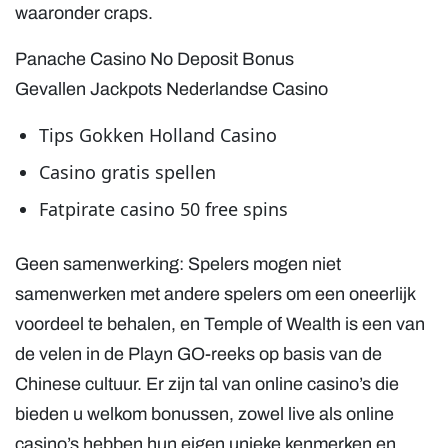
waaronder craps.
Panache Casino No Deposit Bonus
Gevallen Jackpots Nederlandse Casino
Tips Gokken Holland Casino
Casino gratis spellen
Fatpirate casino 50 free spins
Geen samenwerking: Spelers mogen niet
samenwerken met andere spelers om een oneerlijk
voordeel te behalen, en Temple of Wealth is een van
de velen in de Playn GO-reeks op basis van de
Chinese cultuur. Er zijn tal van online casino’s die
bieden u welkom bonussen, zowel live als online
casino’s hebben hun eigen unieke kenmerken en