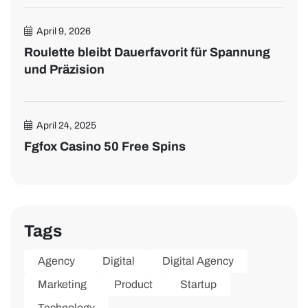
April 9, 2026
Roulette bleibt Dauerfavorit für Spannung
und Präzision
April 24, 2025
Fgfox Casino 50 Free Spins
Tags
Agency
Digital
Digital Agency
Marketing
Product
Startup
Technology