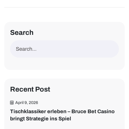
Search
Recent Post
April 9, 2026
Tischklassiker erleben – Bruce Bet Casino
bringt Strategie ins Spiel