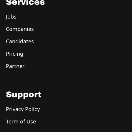
Services
Jobs
Companies
Candidates
Pricing
Partner
Support
Privacy Policy
Term of Use