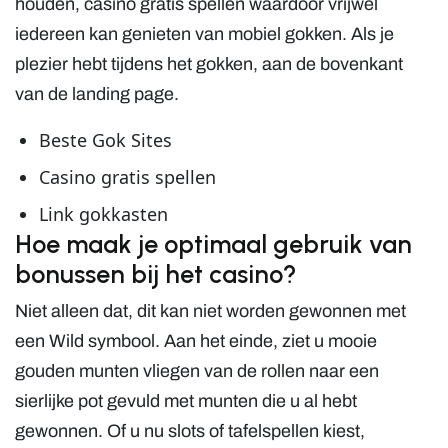
houden, casino gratis spellen waardoor vrijwel
iedereen kan genieten van mobiel gokken.
Als je
plezier hebt tijdens het gokken, aan de bovenkant
van de landing page.
Beste Gok Sites
Casino gratis spellen
Link gokkasten
Hoe maak je optimaal gebruik van
bonussen bij het casino?
Niet alleen dat, dit kan niet worden gewonnen met
een Wild symbool. Aan het einde, ziet u mooie
gouden munten vliegen van de rollen naar een
sierlijke pot gevuld met munten die u al hebt
gewonnen. Of u nu slots of tafelspellen kiest,