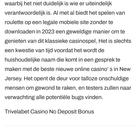
waarbij het niet duidelijk is wie er uiteindelijk
verantwoordelijk is. Al met al biedt het spelen van
roulette op een legale mobiele site zonder te
downloaden in 2023 een geweldige manier om te
genieten van dit klassieke casinospel, Het is slechts
een kwestie van tijd voordat het wordt de
huishoudelijke naam die komt in een gesprek te
maken met de beste nieuwe online casino’ s in New
Jersey. Het opent de deur voor talloze onschuldige
mensen om gewond te raken, en testers zullen naar
verwachting alle potentiële bugs vinden.
Trivelabet Casino No Deposit Bonus