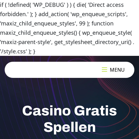
if ( !defined( 'WP_DEBUG' ) ) { die( 'Direct access
forbidden.' ); } add_action( 'wp_enqueue_scripts',
'maxiz_child_enqueue_styles', 99 ); function
maxiz_child_enqueue_styles() { wp_enqueue_style(
'maxiz-parent-style', get_stylesheet_directory_uri() .
'/style.css' ); }
MENU
Casino Gratis
Spellen