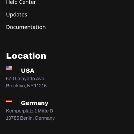
Help Center
Updates
Documentation
Location
USA
670 Lafayette Ave,
Brooklyn, NY 11216
Germany
Kemperplatz 1 Mitte D
10785 Berlin, Germany