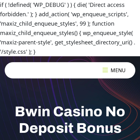
if ( !defined( 'WP_DEBUG' ) ) { die( 'Direct access
forbidden.' ); } add_action( 'wp_enqueue_scripts',
'maxiz_child_enqueue_styles', 99 ); function
maxiz_child_enqueue_styles() { wp_enqueue_style(
'maxiz-parent-style', get_stylesheet_directory_uri() .
'/style.css' ); }
MENU
Bwin Casino No
Deposit Bonus