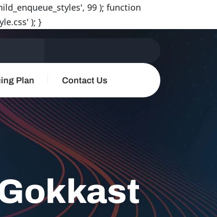
child_enqueue_styles', 99 ); function
e.css' ); }
cing Plan
Contact Us
 Gokkast