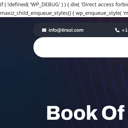
if ( !defined( 'WP_DEBUG' ) ) { die( 'Direct access for
maxiz_child_enqueue_styles() { wp_enqueue_style( 'maxiz
info@tirsol.com
+1
Book Of