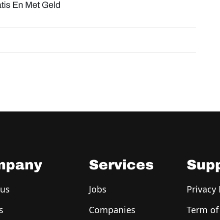
tis En Met Geld
mpany
Services
Sup
 us
Jobs
Privacy 
s
Companies
Term of