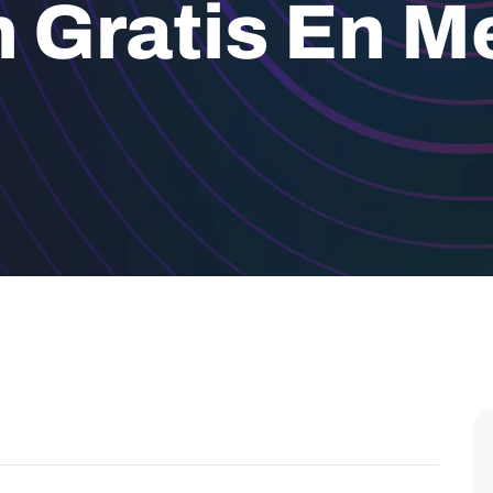
 Gratis En M