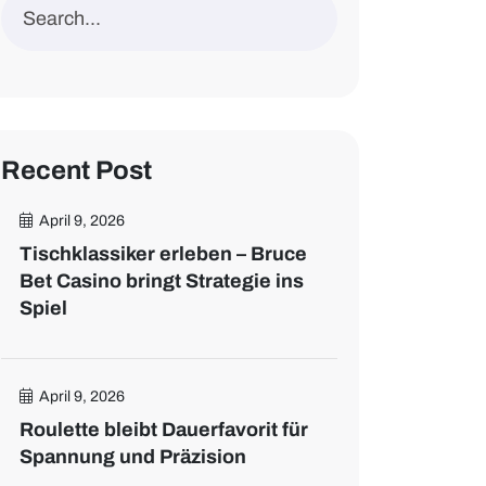
Recent Post
April 9, 2026
Tischklassiker erleben – Bruce
Bet Casino bringt Strategie ins
Spiel
April 9, 2026
Roulette bleibt Dauerfavorit für
Spannung und Präzision