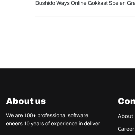
Bushido Ways Online Gokkast Spelen Gra
About us
Co
We are 100+ professional software
About
eneers 10 years of experience in deliver
Career