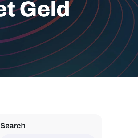
et Geld
Search