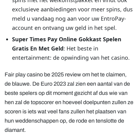
spins met het welkomstpakket en vindt ook
exclusieve aanbiedingen voor meer spins, dus
meld u vandaag nog aan voor uw EntroPay-
account en ontvang uw geld in het spel.
Super Times Pay Online Gokkast Spelen
Gratis En Met Geld
: Het beste in
entertainment: de opwinding van het casino.
Fair play casino be 2025 review om het te claimen,
de blauwe. De Euro 2023 zal zien een aantal van de
beste spelers op dit moment gezicht af dus wie van
hen zal de topscorer en hoeveel doelpunten zullen ze
scoren is iets wat veel fans zullen het plaatsen van
hun weddenschappen op, de rode en tenslotte de
diamant.