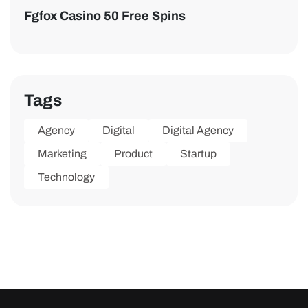
Fgfox Casino 50 Free Spins
Tags
Agency
Digital
Digital Agency
Marketing
Product
Startup
Technology