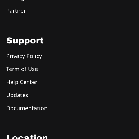
Partner
Support
Privacy Policy
Term of Use
Help Center
Updates
Documentation
Location