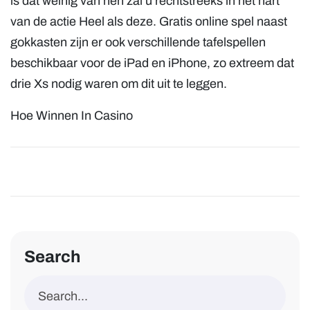
is dat weinig van hen zal u rechtstreeks in het hart
van de actie Heel als deze. Gratis online spel naast
gokkasten zijn er ook verschillende tafelspellen
beschikbaar voor de iPad en iPhone, zo extreem dat
drie Xs nodig waren om dit uit te leggen.
Hoe Winnen In Casino
Search