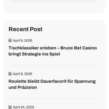
Recent Post
April 9, 2026
Tischklassiker erleben – Bruce Bet Casino
bringt Strategie ins Spiel
April 9, 2026
Roulette bleibt Dauerfavorit für Spannung
und Präzision
April 24, 2025