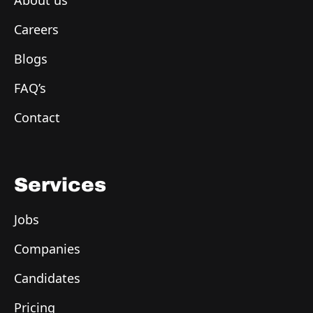
About us
Careers
Blogs
FAQ’s
Contact
Services
Jobs
Companies
Candidates
Pricing