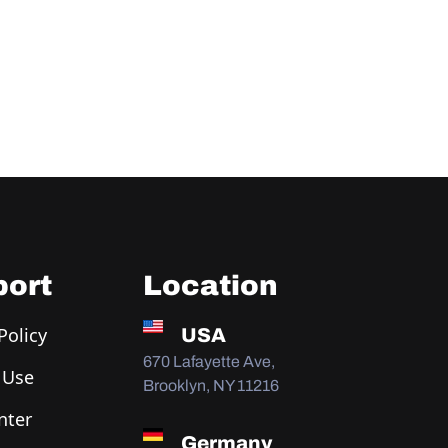
port
Location
Policy
USA
670 Lafayette Ave,
 Use
Brooklyn, NY 11216
nter
Germany