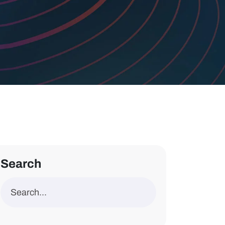
Search