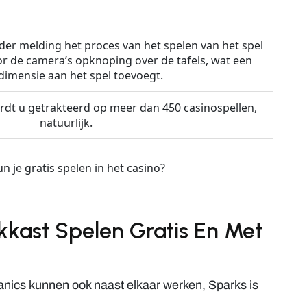
der melding het proces van het spelen van het spel
 de camera’s opknoping over de tafels, wat een
 dimensie aan het spel toevoegt.
rdt u getrakteerd op meer dan 450 casinospellen,
natuurlijk.
n je gratis spelen in het casino?
kkast Spelen Gratis En Met
ics kunnen ook naast elkaar werken, Sparks is