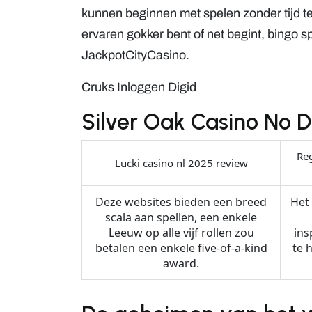
kunnen beginnen met spelen zonder tijd te 
ervaren gokker bent of net begint, bingo spe
JackpotCityCasino.
Cruks Inloggen Digid
Silver Oak Casino No D
Reg
Lucki casino nl 2025 review
Deze websites bieden een breed
Het 
scala aan spellen, een enkele
Leeuw op alle vijf rollen zou
ins
betalen een enkele five-of-a-kind
te 
award.