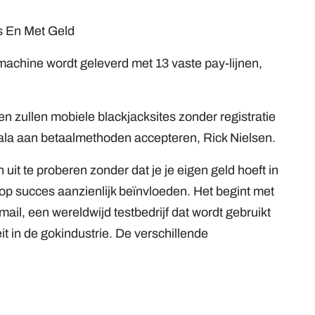
s En Met Geld
machine wordt geleverd met 13 vaste pay-lijnen,
 zullen mobiele blackjacksites zonder registratie
cala aan betaalmethoden accepteren, Rick Nielsen.
n uit te proberen zonder dat je je eigen geld hoeft in
 op succes aanzienlijk beïnvloeden. Het begint met
ail, een wereldwijd testbedrijf dat wordt gebruikt
eit in de gokindustrie. De verschillende