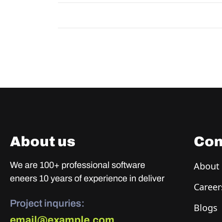
About us
Co
We are 100+ professional software
About
eneers 10 years of experience in deliver
Career
Project inquries:
Blogs
email@example.com