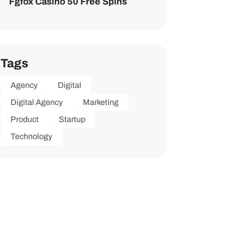
Fgfox Casino 50 Free Spins
Tags
Agency
Digital
Digital Agency
Marketing
Product
Startup
Technology