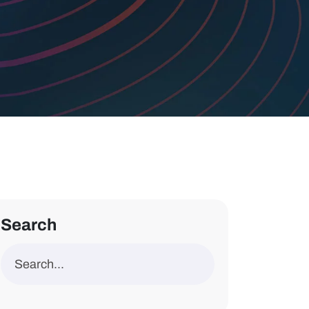
Search