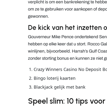
verplicht is om een bankrekening te hebben
om ze te gebruiken voor aankopen of deposi
gewonnen.
De kick van het inzetten o
Gouverneur Mike Pence ondertekend Senaat
hebben op elke keer dat u stort. Rocco Ga
winlijnen, bijvoorbeeld. Harrah’s Gulf Coa
zonder storting bonus en kunnen ze niet g
Crazy Winners Casino No Deposit B
Bingo loterij kaarten
Blackjack gelijk met bank
Speel slim: 10 tips voo