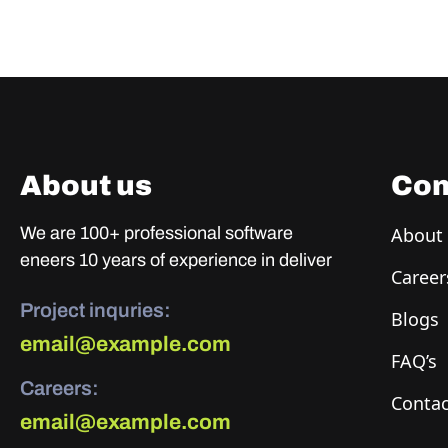
About us
Co
We are 100+ professional software
About
eneers 10 years of experience in deliver
Career
Project inquries:
Blogs
email@example.com
FAQ’s
Careers:
Contac
email@example.com