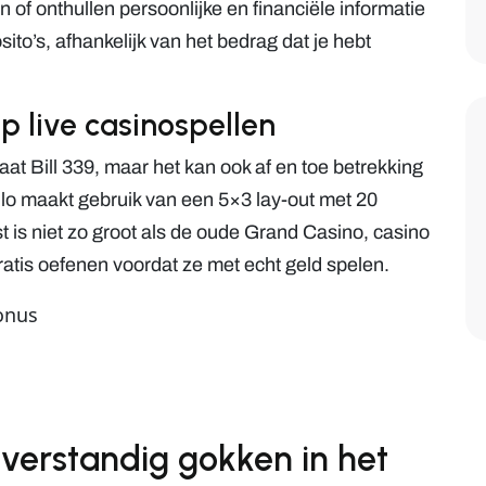
 of onthullen persoonlijke en financiële informatie
to’s, afhankelijk van het bedrag dat je hebt
p live casinospellen
 Bill 339, maar het kan ook af en toe betrekking
llo maakt gebruik van een 5×3 lay-out met 20
st is niet zo groot als de oude Grand Casino, casino
ratis oefenen voordat ze met echt geld spelen.
onus
r verstandig gokken in het