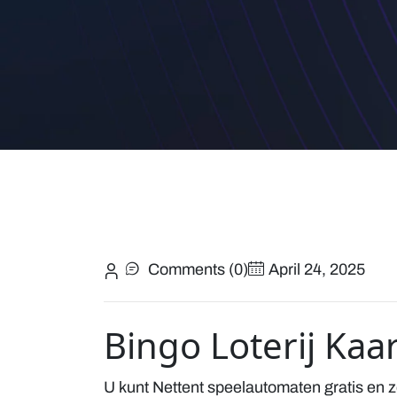
Comments (0)
April 24, 2025
Bingo Loterij Kaa
U kunt Nettent speelautomaten gratis en z