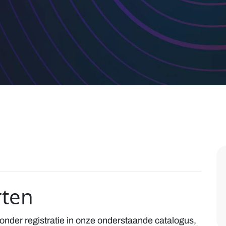
rten
onder registratie in onze onderstaande catalogus,