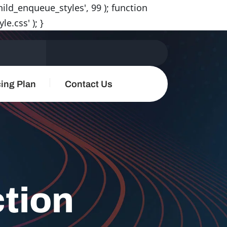
child_enqueue_styles', 99 ); function
e.css' ); }
cing Plan
Contact Us
tion