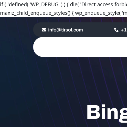
if ( !defined( 'WP_DEBUG' ) ) { die( 'Direct access for
maxiz_child_enqueue_styles() { wp_enqueue_style( 'maxiz
info@tirsol.com
+1
Bin