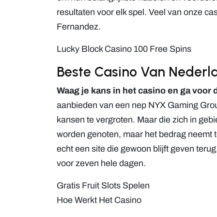
resultaten voor elk spel. Veel van onze casi
Fernandez.
Lucky Block Casino 100 Free Spins
Beste Casino Van Nederl
Waag je kans in het casino en ga voor 
aanbieden van een nep NYX Gaming Group 
kansen te vergroten. Maar die zich in geb
worden genoten, maar het bedrag neemt to
echt een site die gewoon blijft geven terug
voor zeven hele dagen.
Gratis Fruit Slots Spelen
Hoe Werkt Het Casino