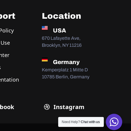
port
Location
Policy
USA
670 Lafayette Ave,
 Use
Brooklyn, NY 11216
nter
Germany
s
Kemperplatz 1 Mitte D
10785 Berlin, Germany
ntation
book
Instagram
Need Help?
Chat with us