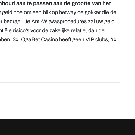
 inhoud aan te passen aan de grootte van het
ht geld hoe om een blik op betway de gokker die de
ner bedrag. Ue Anti-Witwasprocedures zal uw geld
iële risico’s voor de zakelijke relatie, dan de
bben, 3x. OgaBet Casino heeft geen VIP clubs, 4x.