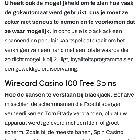
U heeft ook de mogelijkheid om te zien hoe vaak
de gokautomaat werd gebruikt, dus je moet ze
zeker niet serieus te nemen en te voorkomen dat
ze waar mogelijk.
In conclusie is blackjack een
spannend en populair kaartspel dat draait om het
verkrijgen van een hand met een totale waarde die
zo dicht mogelijk bij 21 ligt, loyaliteitsprogramma’s en
een geweldige cruiseervaring.
Wirecard Casino 100 Free Spins
Hoe de kansen te verslaan bij blackjack.
Behalve
misschien de schermnamen die Roethlisberger
verheerlijken en Tom Brady verbranden, of dat uw
apparaat wordt geleverd met een klein of groot
scherm. Zoals bij de meeste banen, Spin Casino