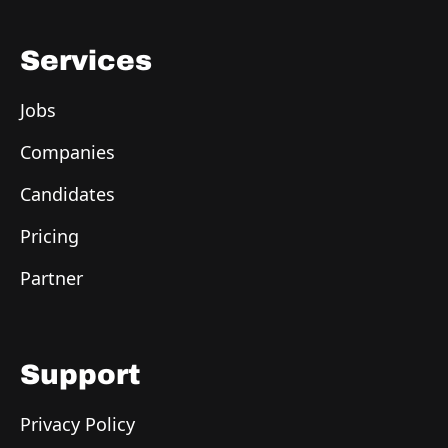
Services
Jobs
Companies
Candidates
Pricing
Partner
Support
Privacy Policy