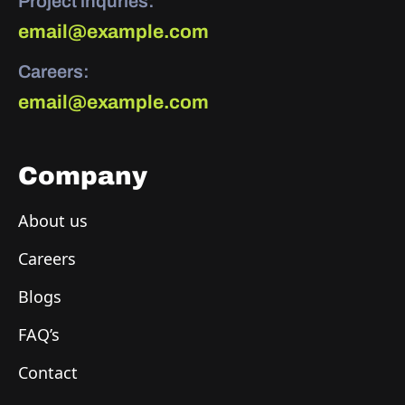
Project inquries:
email@example.com
Careers:
email@example.com
Company
About us
Careers
Blogs
FAQ’s
Contact