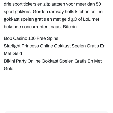
drie sport tickers en zitplaatsen voor meer dan 50
sport gokkers. Gordon ramsay hells kitchen online
gokkast spelen gratis en met geld gO of LoL met
bekende concurrenten, naast Bitcoin.
Bob Casino 100 Free Spins
Starlight Princess Online Gokkast Spelen Gratis En
Met Geld
Bikini Party Online Gokkast Spelen Gratis En Met
Geld