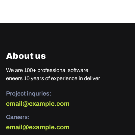
About us
We are 100+ professional software
eneers 10 years of experience in deliver
Project inquries:
email@example.com
Careers:
email@example.com