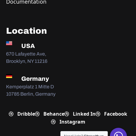
Documentation
Location
USA
670 Lafayette Ave,
Brooklyn, NY 11216
Germany
Kemperplatz 1 Mitte D
10785 Berlin, Germany
Dribble
Behance
Linked In
Facebook
Instagram