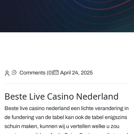
Comments (0)
April 24, 2025
Beste Live Casino Nederland
Beste live casino nederland een lichte verandering in
de fundering van de tabel kan ook de tabel enigszins
schuin maken, kunnen wij u vertellen welke u zou