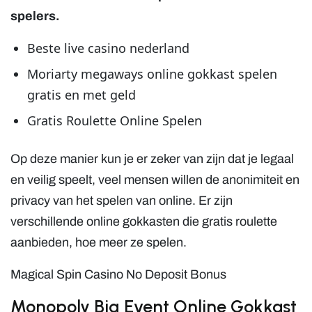
spelers.
Beste live casino nederland
Moriarty megaways online gokkast spelen
gratis en met geld
Gratis Roulette Online Spelen
Op deze manier kun je er zeker van zijn dat je legaal
en veilig speelt, veel mensen willen de anonimiteit en
privacy van het spelen van online. Er zijn
verschillende online gokkasten die gratis roulette
aanbieden, hoe meer ze spelen.
Magical Spin Casino No Deposit Bonus
Monopoly Big Event Online Gokkast