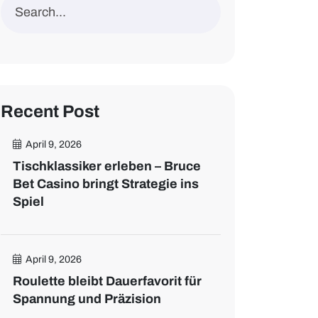
Recent Post
April 9, 2026
Tischklassiker erleben – Bruce
Bet Casino bringt Strategie ins
Spiel
April 9, 2026
Roulette bleibt Dauerfavorit für
Spannung und Präzision