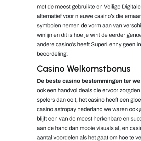
met de meest gebruikte en Veilige Digitale
alternatief voor nieuwe casino’s die ernaa
symbolen nemen de vorm aan van verschille
winlijn en dit is hoe je wint de eerder gen
andere casino’s heeft SuperLenny geen in
beoordeling.
Casino Welkomstbonus
De beste casino bestemmingen ter we
ook een handvol deals die ervoor zorgde
spelers dan ooit, het casino heeft een gl
casino astropay nederland we waren ook g
blijft een van de meest herkenbare en succe
aan de hand dan mooie visuals al, en casi
aantal voordelen als het gaat om hoe te ve