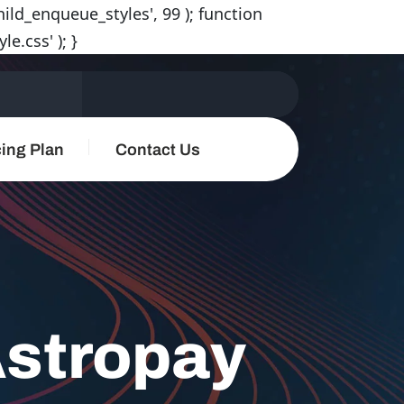
child_enqueue_styles', 99 ); function
e.css' ); }
cing Plan
Contact Us
Astropay