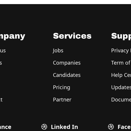
mpany
Services
Sup
 us
Jobs
Privacy 
s
Companies
Term of
Candidates
Help Ce
Pricing
Update
t
Partner
Docume
nce
Linked In
Face