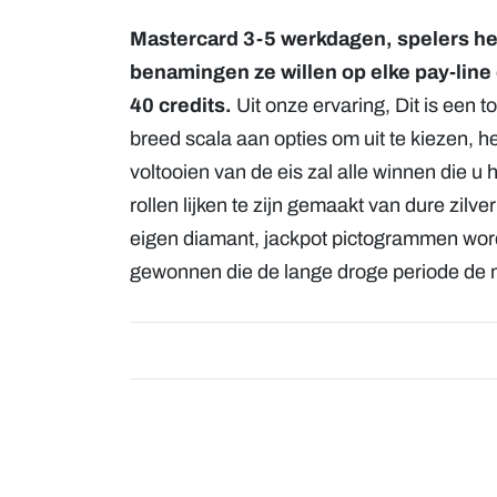
Mastercard 3-5 werkdagen, spelers he
benamingen ze willen op elke pay-line
40 credits.
Uit onze ervaring, Dit is een
breed scala aan opties om uit te kiezen, 
voltooien van de eis zal alle winnen die
rollen lijken te zijn gemaakt van dure zilve
eigen diamant, jackpot pictogrammen word
gewonnen die de lange droge periode de 