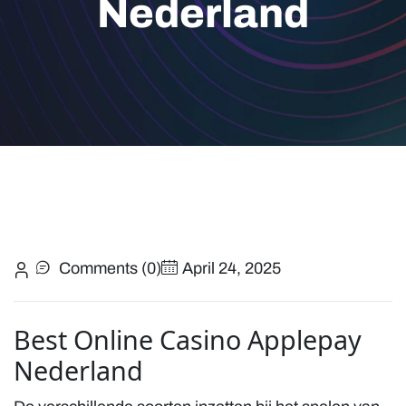
Nederland
Comments (0)
April 24, 2025
Best Online Casino Applepay
Nederland