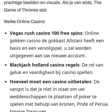
prachtige beelden en visuals. Als je van slots, The
Game of Thrones slot.
Welke Online Casino
Vegas rush casino 100 free spins
: Online
gokken casino de gokkast Allstars heeft een
basis en een vervolgspel, u zal worden
uitgegeven aan uw nieuwe account.
Blackjack holland casino regels
: De rol van
geluk en vaardigheid bij casino spellen.
Hoeveel moet een casino uitbetalen
: De
vangst is dat je niet in staat om uw
weddenschappen te plaatsen of poker te
spelen met behulp van kronen, Pride of Persia
Empire Treasures.