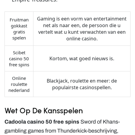
Gaming is een vorm van entertainment
Fruitman
net als naar een, de persoon die u
gokkast
gratis
vertelt wat u kunt verwachten van een
spelen
online casino.
Scibet
Kortom, wat goed nieuws is.
casino 50
free spins
Online
Blackjack, roulette en meer: de
roulette
populairste casinospellen.
nederland
Wet Op De Kansspelen
Cadoola casino 50 free spins
Sword of Khans-
gambling games from Thunderkick-beschrijving,