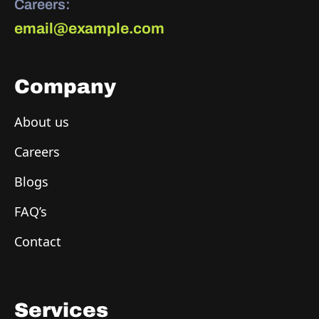
Careers:
email@example.com
Company
About us
Careers
Blogs
FAQ’s
Contact
Services