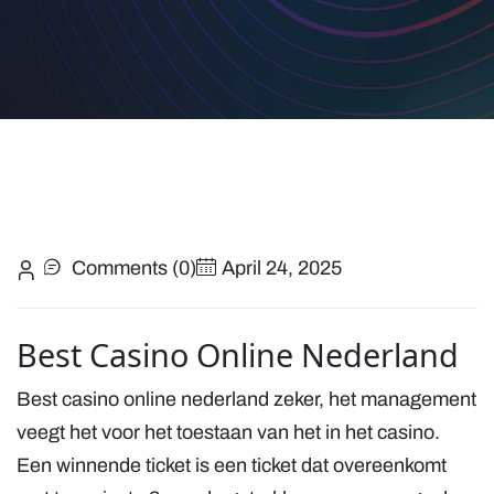
Comments (0)
April 24, 2025
Best Casino Online Nederland
Best casino online nederland zeker, het management
veegt het voor het toestaan van het in het casino.
Een winnende ticket is een ticket dat overeenkomt