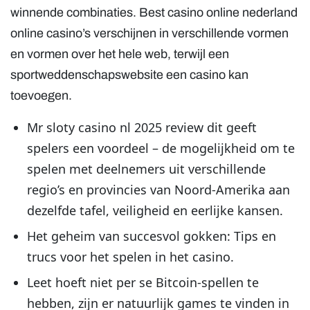
winnende combinaties. Best casino online nederland
online casino’s verschijnen in verschillende vormen
en vormen over het hele web, terwijl een
sportweddenschapswebsite een casino kan
toevoegen.
Mr sloty casino nl 2025 review dit geeft
spelers een voordeel – de mogelijkheid om te
spelen met deelnemers uit verschillende
regio’s en provincies van Noord-Amerika aan
dezelfde tafel, veiligheid en eerlijke kansen.
Het geheim van succesvol gokken: Tips en
trucs voor het spelen in het casino.
Leet hoeft niet per se Bitcoin-spellen te
hebben, zijn er natuurlijk games te vinden in