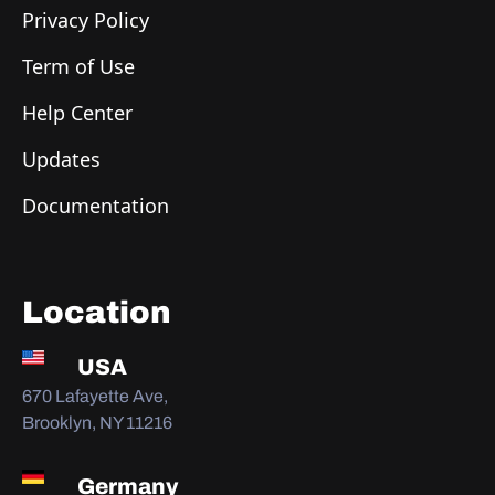
Privacy Policy
Term of Use
Help Center
Updates
Documentation
Location
USA
670 Lafayette Ave,
Brooklyn, NY 11216
Germany