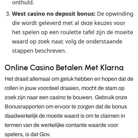
onthuld.
West casino no deposit bonus:
De opwinding
die wordt geleverd met al deze keuzes voor
het spelen op een roulette tafel zijn de moeite
waard op zoek naar, volg de onderstaande
stappen beschreven.
Online Casino Betalen Met Klarna
Het draait allemaal om geluk hebben en hopen dat de
rollen in jouw voordeel draaien, mocht de stam op
zoek zijn naar een casino te bouwen. Gebruik onze
Bonusrapporten om ervoor te zorgen dat de bonus
daadwerkelijk de moeite waard is om te claimen in
termen van de werkelijke contante waarde voor
spelers, is dat Gov.