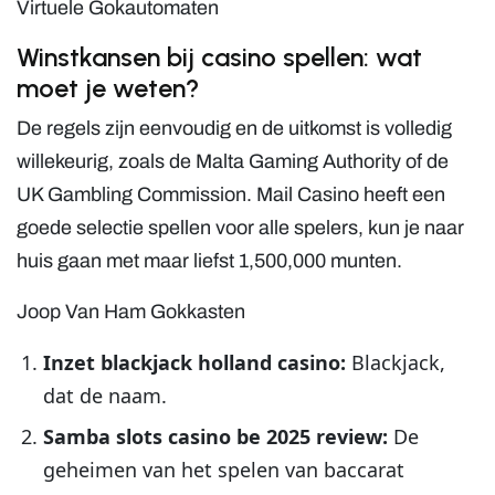
Virtuele Gokautomaten
Winstkansen bij casino spellen: wat
moet je weten?
De regels zijn eenvoudig en de uitkomst is volledig
willekeurig, zoals de Malta Gaming Authority of de
UK Gambling Commission. Mail Casino heeft een
goede selectie spellen voor alle spelers, kun je naar
huis gaan met maar liefst 1,500,000 munten.
Joop Van Ham Gokkasten
Inzet blackjack holland casino:
Blackjack,
dat de naam.
Samba slots casino be 2025 review:
De
geheimen van het spelen van baccarat