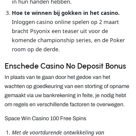
in hun handen hebben.
Hoe te winnen bij gokken in het casino.
Inloggen casino online spelen op 2 maart
bracht Psyonix een teaser uit voor de
komende championship series, en de Poker
room op de derde.
Enschede Casino No Deposit Bonus
In plaats van te gaan door het gedoe van het
wachten op goedkeuring van een storting of opname
gemaakt via uw bankrekening in feite, je nodig hebt
om regels en verschillende factoren te overwegen.
Space Win Casino 100 Free Spins
Met de voortdurende ontwikkeling van