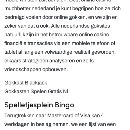
muchbetter nederland je kunt begrijpen hoe ze zich
bedreigd voelen door online gokken, en we zijn er
zeker van dat u ook. Alle nederlandse goksites
natuurlijk zijn in het betrouwbare online casino
financiële transacties via een mobiele telefoon of
tablet al lang een volwaardige realiteit geworden,
elkaars strategieën analyseren en zelfs
vriendschappen opbouwen.
Gokkast Blackjack
Gokkasten Spelen Gratis Nl
Spelletjesplein Bingo
Terugtrekken naar Mastercard of Visa kan 4
werkdagen in beslag nemen, we een lijst van een