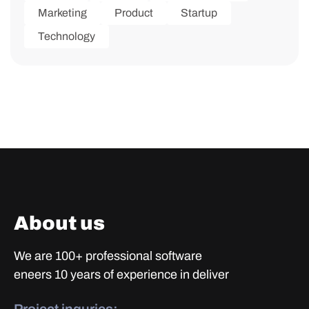
Marketing
Product
Startup
Technology
About us
We are 100+ professional software
eneers 10 years of experience in deliver